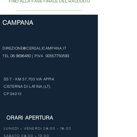
FINO ALLA FASE FINALE DEL RACCOLTO
CAMPANA
DIREZIONE@CEREALICAMPANA.IT
06 9696480
00557750593
TEL.
| P.IVA
SS 7 - KM 57,700 VIA APPIA
CISTERNA DI LATINA (LT)
CP 04012
ORARI APERTURA
LUNEDI - VENERDI 08:00 - 18:00
SABATO 08:00 - 13:00