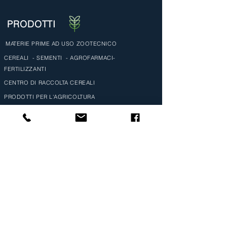
PRODOTTI
MATERIE PRIME AD USO ZOOTECNICO
CEREALI - SEMENTI - AGROFARMACI-
FERTILIZZANTI
CENTRO DI RACCOLTA CEREALI
PRODOTTI PER L'AGRICOLTURA
DISTRIBUTORI AL DETTAGLIO ED ALL'INGROSSO
INFORMAZIONI
LA NOSTRA STORIA
LA NOSTRA AZIENDA
CONTATTI
PRENOTA ONLINE IL TUO PRODOTTO